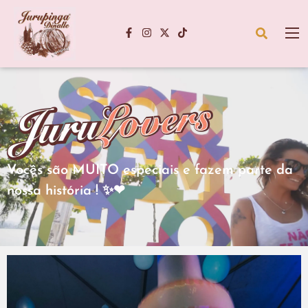
Vocês são MUITO especiais e fazem parte da
nossa história ! ✨❤