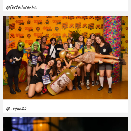
@festadasenha
@_equa25