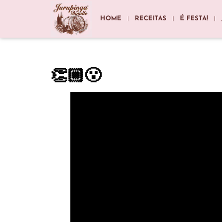
HOME
RECEITAS
É FESTA!
👏🏼😮