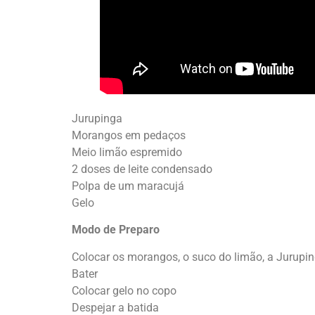
Jurupinga
Morangos em pedaços
Meio limão espremido
2 doses de leite condensado
Polpa de um maracujá
Gelo
Modo de Preparo
Colocar os morangos, o suco do limão, a Juruping
Bater
Colocar gelo no copo
Despejar a batida