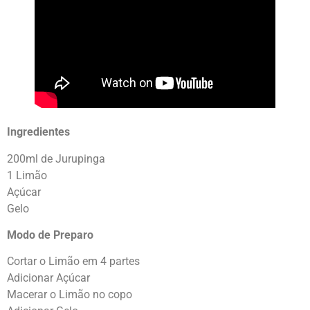
Ingredientes
200ml de Jurupinga
1 Limão
Açúcar
Gelo
Modo de Preparo
Cortar o Limão em 4 partes
Adicionar Açúcar
Macerar o Limão no copo