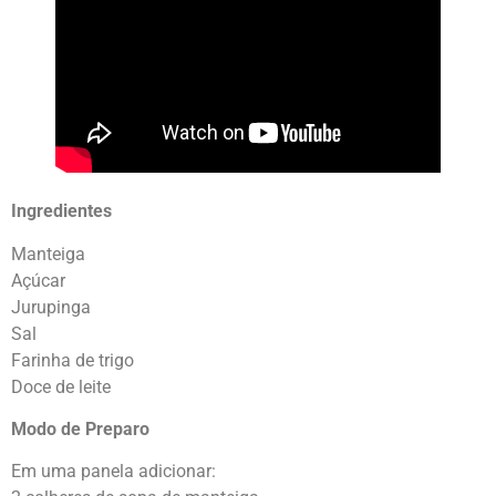
Ingredientes
Manteiga
Açúcar
Jurupinga
Sal
Farinha de trigo
Doce de leite
Modo de Preparo
Em uma panela adicionar: