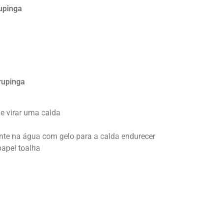
upinga
rupinga
 e virar uma calda
te na água com gelo para a calda endurecer
apel toalha