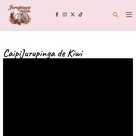
CaipiJurupinga de Kiwi