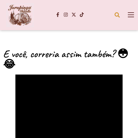
E você, correria assim também? 😳
😂