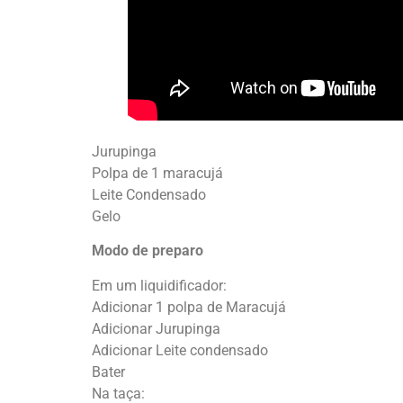
Jurupinga
Polpa de 1 maracujá
Leite Condensado
Gelo
Modo de preparo
Em um liquidificador:
Adicionar 1 polpa de Maracujá
Adicionar Jurupinga
Adicionar Leite condensado
Bater
Na taça: