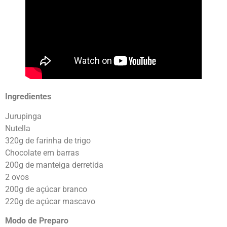
Ingredientes
Jurupinga
Nutella
320g de farinha de trigo
Chocolate em barras
200g de manteiga derretida
2 ovos
200g de açúcar branco
220g de açúcar mascavo
Modo de Preparo