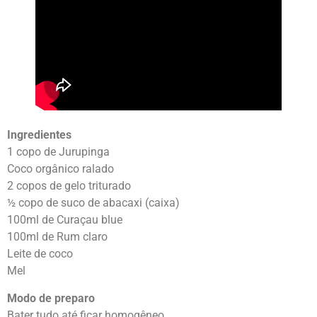
Ingredientes
1 copo de Jurupinga
Coco orgânico ralado
2 copos de gelo triturado
½ copo de suco de abacaxi (caixa)
100ml de Curaçau blue
100ml de Rum claro
Leite de coco
Mel
Modo de preparo
Bater tudo até ficar homogêneo