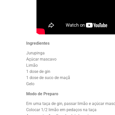
Ingredientes
Jurupinga
Açúcar mascavo
Limão
1 dose de gin
1 dose de suco de maçã
Gelo
Modo de Preparo
Em uma taça de gin, passar limão e açúcar mas
Colocar 1/2 limão em pedaços na taça