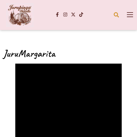
JuruMargarita