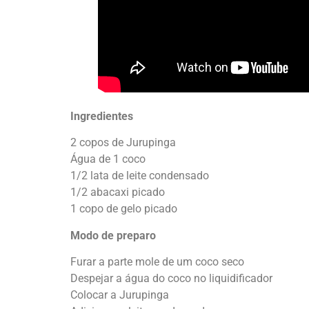
Ingredientes
2 copos de Jurupinga
Água de 1 coco
1/2 lata de leite condensado
1/2 abacaxi picado
1 copo de gelo picado
Modo de preparo
Furar a parte mole de um coco seco
Despejar a água do coco no liquidificador
Colocar a Jurupinga