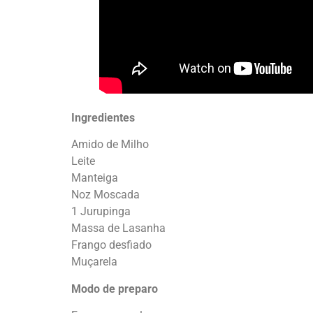
Ingredientes
Amido de Milho
Leite
Manteiga
Noz Moscada
1 Jurupinga
Massa de Lasanha
Frango desfiado
Muçarela
Modo de preparo