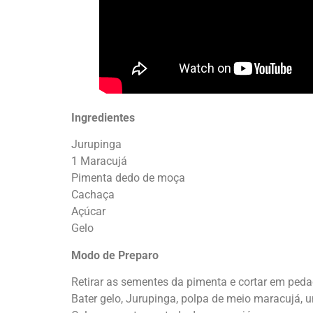
Ingredientes
Jurupinga
1 Maracujá
Pimenta dedo de moça
Cachaça
Açúcar
Gelo
Modo de Preparo
Retirar as sementes da pimenta e cortar em ped
Bater gelo, Jurupinga, polpa de meio maracujá, 