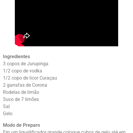
Ingredientes
3 copos de Jurupinga
1/2 copo de vodka
1/2 copo de licor Curaçau
2 garrafas de Corona
Rodelas de limão
Suco de 7 limões
Sal
Gelo
Modo de Preparo
Em um liquidificador grande coloque cubos de gelo até em