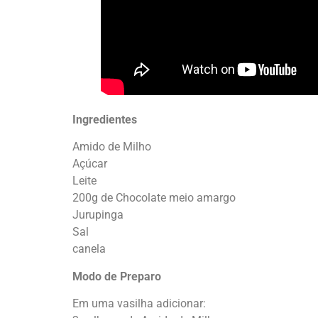
Ingredientes
Amido de Milho
Açúcar
Leite
200g de Chocolate meio amargo
Jurupinga
Sal
canela
Modo de Preparo
Em uma vasilha adicionar: