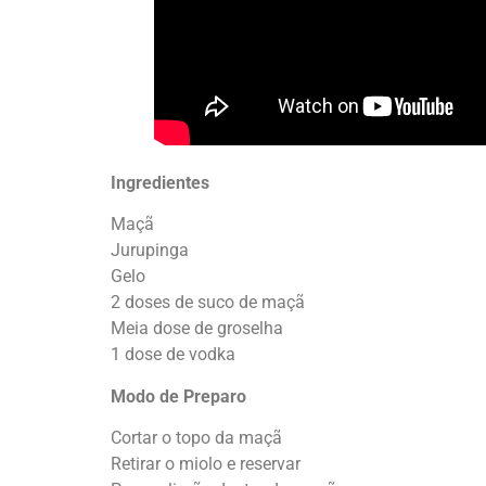
Ingredientes
Maçã
Jurupinga
Gelo
2 doses de suco de maçã
Meia dose de groselha
1 dose de vodka
Modo de Preparo
Cortar o topo da maçã
Retirar o miolo e reservar