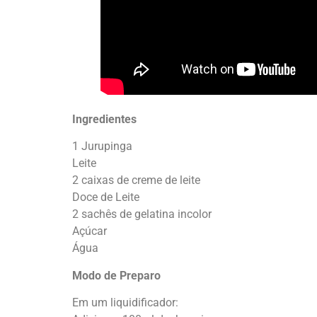
Ingredientes
1 Jurupinga
Leite
2 caixas de creme de leite
Doce de Leite
2 sachês de gelatina incolor
Açúcar
Água
Modo de Preparo
Em um liquidificador: