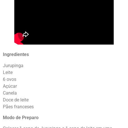
Ingredientes
Jurupinga
Leite
6 ovos
Açúcar
Canela
Doce de leite
Pães franceses
Modo de Preparo